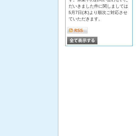
だいきました件に関しましては
5月7日(木)より順次ご対応させ
ていただきます。
ご迷惑をお掛いたしますが、何
卒ご了承くださいますよう宜し
くお願い申し上げます。
2025.12.31
年末年始休業日
2025年12月27日(土)～2026年1
月4日(日)
2026年1月5日(月)より通常営業
を開始致します。
2025.8.12
弊社では誠に勝手ではございま
すが、2025年8月12日～2025年
8月18日の期間をお盆休みとさ
せていただきたく、その旨ご連
絡させていただきました。 な